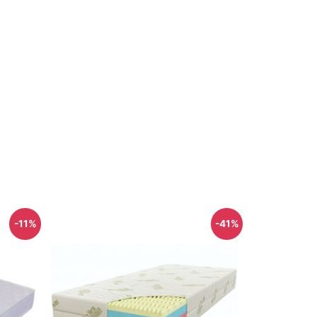
-11%
-41%