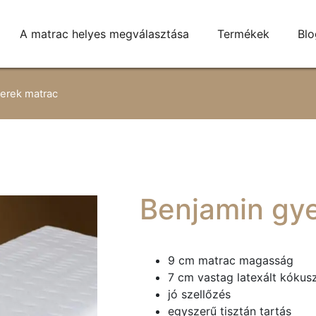
A matrac helyes megválasztása
Termékek
Blo
erek matrac
Benjamin gy
9 cm matrac magasság
7 cm vastag latexált kókus
jó szellőzés
egyszerű tisztán tartás