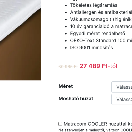
Tökéletes légáramlás
Antiallergén és antibakteriá
Vákuumcsomagolt (higiéniku
10 év garanciaidő a matra
Egyedi méret rendelhető
OEKO-Text Standard 100 mi
ISO 9001 minősítés
27 489
Ft
-tól
30 965
Ft
Méret
Mosható huzat
Matracom COOLER huzattal ké
Ne szenvedjen a melegtől, váltson COOLE