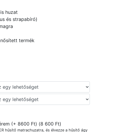
lis huzat
s és strapabíró)
cmagra
nősített termék
rem (+ 8600 Ft) (
8 600
Ft
)
R hűsítő matrachuzatra, és élvezze a hűsítő ágy