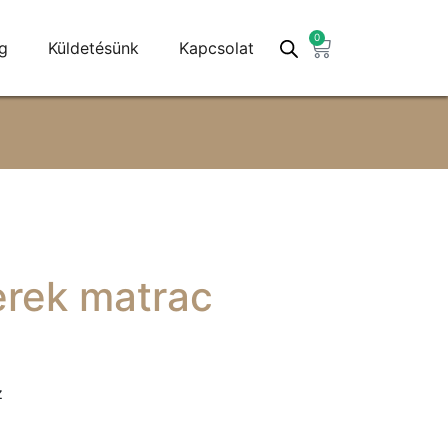
0
g
Küldetésünk
Kapcsolat
erek matrac
z