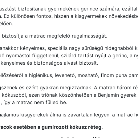
masztást biztosítanak gyermekének gerince számára, ezált
. Ez különösen fontos, hiszen a kisgyermekek növekedésb
elően.
 biztosítja a matrac megfelelő rugalmasságát.
nakkor kényelmes, speciális nagy sűrűségű hideghabból ké
nyomástól függetlenül, szilárd tartást nyújt a gerinc, a n
kényelmes és biztonságos alvást biztosít.
lőzéséről a higiénikus, levehető, mosható, finom puha pam
szenek és ezért gyakran megizzadnak. A matrac három rét
t kókuszból, ezen triónak köszönhetően a Benjamin gyerek 
, így a matrac nem fülled be.
 hajlamos kisgyerekek álma is zavartalan legyen, a matrac
racok esetében a gumírozott kókusz réteg.