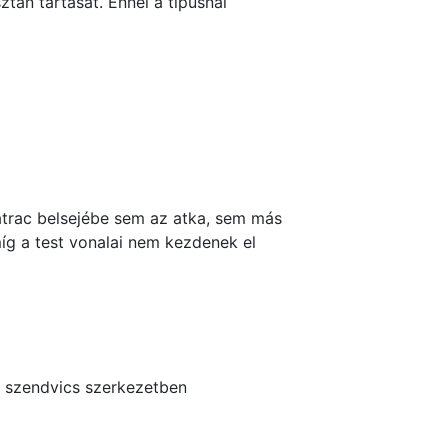
ztán tartását. Ennél a típusnál
atrac belsejébe sem az atka, sem más
íg a test vonalai nem kezdenek el
 szendvics szerkezetben