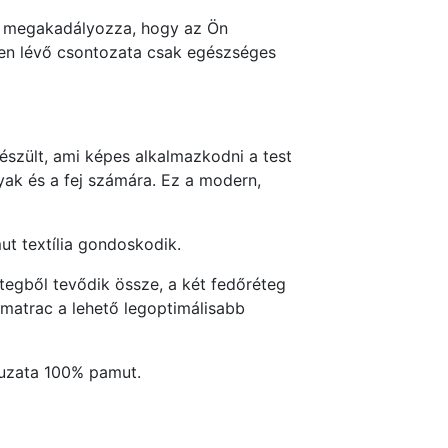
al megakadályozza, hogy az Ön
en lévő csontozata csak egészséges
szült, ami képes alkalmazkodni a test
yak és a fej számára. Ez a modern,
ut textília gondoskodik.
egből tevődik össze, a két fedőréteg
matrac a lehető legoptimálisabb
 huzata 100% pamut.