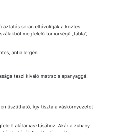
 áztatás során eltávolítják a köztes
t szálakból megfelelő tömörségű „tábla”,
es, antiallergén.
assága teszi kiváló matrac alapanyaggá.
n tisztítható, így tiszta alváskörnyezetet
felelő alátámasztásához. Akár a zuhany