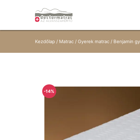
Kezdőlap
/
Matrac
/
Gyerek matrac
/ Benjamin gy
-14%