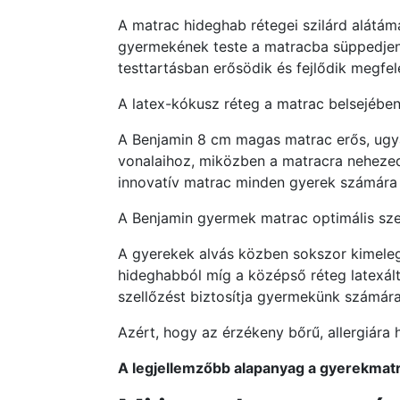
A matrac hideghab rétegei szilárd alátá
gyermekének teste a matracba süppedjen
testtartásban erősödik és fejlődik megfel
A latex-kókusz réteg a matrac belsejében
A Benjamin 8 cm magas matrac erős, ugya
vonalaihoz, miközben a matracra nehezedő 
innovatív matrac minden gyerek számára 
A Benjamin gyermek matrac optimális szel
A gyerekek alvás közben sokszor kimeleg
hideghabból míg a középső réteg latexál
szellőzést biztosítja gyermekünk számára
Azért, hogy az érzékeny bőrű, allergiára
A legjellemzőbb alapanyag a gyerekmat