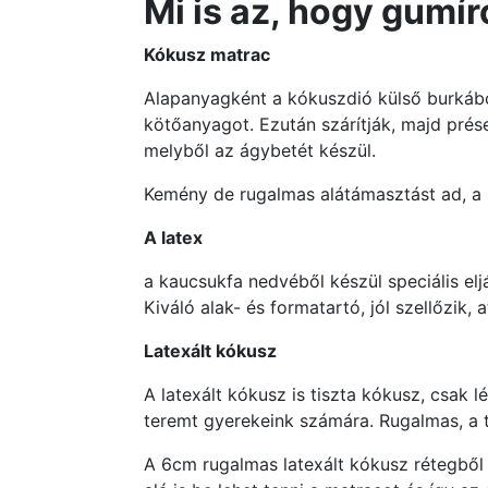
Mi is az, hogy gumí
Kókusz matrac
Alapanyagként a kókuszdió külső burkából 
kötőanyagot. Ezután szárítják, majd prése
melyből az ágybetét készül.
Kemény de rugalmas alátámasztást ad, a r
A latex
a kaucsukfa nedvéből készül speciális el
Kiváló alak- és formatartó, jól szellőzik,
Latexált kókusz
A latexált kókusz is tiszta kókusz, csak 
teremt gyerekeink számára. Rugalmas, a t
A 6cm rugalmas latexált kókusz rétegből