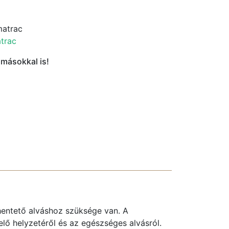
matrac
trac
 másokkal is!
hentető alváshoz szüksége van. A
lő helyzetéről és az egészséges alvásról.