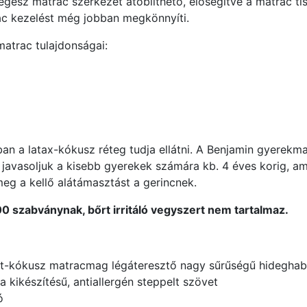
 egész matrac szerkezet átöblíthető, elősegítve a matrac tis
ac kezelést még jobban megkönnyíti.
atrac tulajdonságai:
an a latax-kókusz réteg tudja ellátni. A Benjamin gyerekm
javasoljuk a kisebb gyerekek számára kb. 4 éves korig, am
 meg a kellő alátámasztást a gerincnek.
 szabványnak, bőrt irritáló vegyszert nem tartalmaz.
lt-kókusz matracmag légáteresztő nagy sűrűségű hideghab
 kikészítésű, antiallergén steppelt szövet
ó