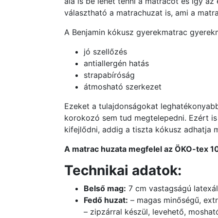
alá is be lehet tenni a matracot és így az
választható a matrachuzat is, ami a matr
A Benjamin kókusz gyerekmatrac gyerekm
jó szellőzés
antiallergén hatás
strapabíróság
átmosható szerkezet
Ezeket a tulajdonságokat leghatékonyabb
korokozó sem tud megtelepedni. Ezért is 
kifejlődni, addig a tiszta kókusz adhatja
A matrac huzata megfelel az ÖKO-tex 100
Technikai adatok:
Belső mag:
7 cm vastagságú latexá
Fedő huzat:
– magas minőségű, extra
– zipzárral készül, levehető, moshat