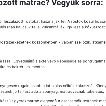
rozott matrac? Vegyük sorra:
leszálazott rostokat használják fel. A rostok közül hosszú
lés után kaucsuk tejjel vulkanizálják. Így lesz a kókuszros
ostszerkezetnek köszönhetően kiválóan szellőzik, atkament
járással. Egyedülálló alakfelvevő képessége és pontrugalm
 atka és baktérium-mentes.
lényegesen rugalmasabb a latexálás nélküli kókusznál. Könnye
estnek jó tartást adó alapanyag, matracváznak tökéletes.
 készült gyerekmatrac elegendő a csecsemők testének meg